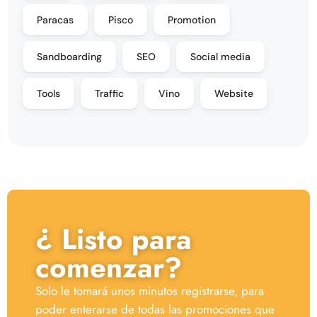
Paracas
Pisco
Promotion
Sandboarding
SEO
Social media
Tools
Traffic
Vino
Website
¿ Listo para
comenzar?
Solo le tomará unos minutos registrarse, para
poder enterarse de todas las promociones que