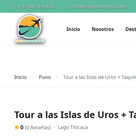
(+51) 945 019 676
info@likexplorerperu.com
Inicio
Nosotros
Dest
Inicio
Puno
Tour a las Islas de Uros + Taqui
Tour a las Islas de Uros + 
0
Lago Titicaca
(0 Reseñas)