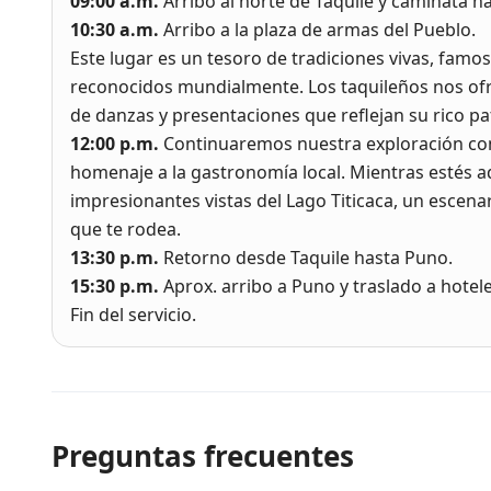
09:00 a.m.
Arribo al norte de Taquile y caminata ha
10:30 a.m.
Arribo a la plaza de armas del Pueblo.
Este lugar es un tesoro de tradiciones vivas, famos
reconocidos mundialmente. Los taquileños nos ofr
de danzas y presentaciones que reflejan su rico pa
12:00 p.m.
Continuaremos nuestra exploración c
homenaje a la gastronomía local. Mientras estés a
impresionantes vistas del Lago Titicaca, un escenar
que te rodea.
13:30 p.m.
Retorno desde Taquile hasta Puno.
15:30 p.m.
Aprox. arribo a Puno y traslado a hotel
Fin del servicio.
Preguntas frecuentes