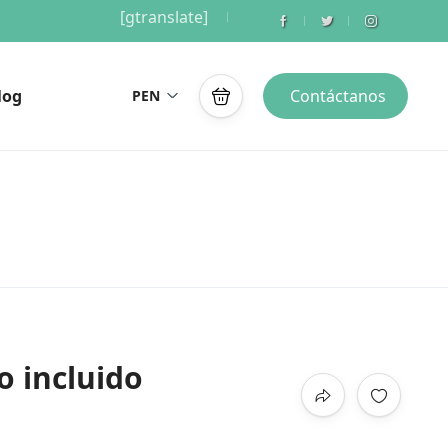
[gtranslate]
log
Contáctanos
PEN
o incluido