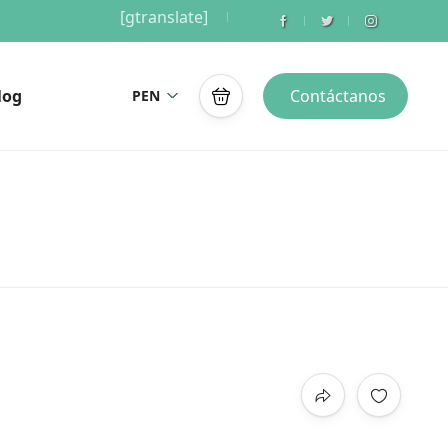
[gtranslate]
log
Contáctanos
PEN