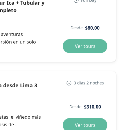
Full Day
our Ica + Tubular y
mpleto
$80,00
Desde
e aventuras
ersión en un solo
Ver tours
3 dias 2 noches
a desde Lima 3
$310,00
Desde
estas, el viñedo más
is de ...
Ver tours