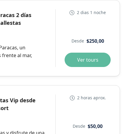
2 dias 1 noche
racas 2 días
allestas
$250,00
Desde
Paracas, un
s frente al mar,
Ver tours
2 horas aprox.
stas Vip desde
sort
$50,00
Desde
tas y disfrute de una