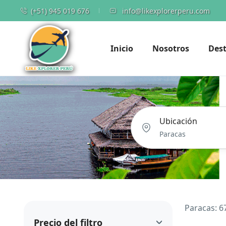
(+51) 945 019 676
info@likexplorerperu.com
Inicio
Nosotros
Dest
Ubicación
Paracas: 6
Precio del filtro