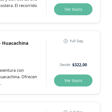
costera. El recorrido
Ver tours
Full Day
s- Huacachina
$322,00
Desde
 aventura con
Huacachina. Ofrecen
Ver tours
.