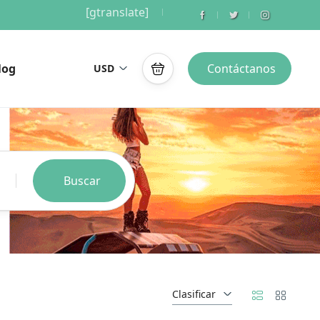
[gtranslate]
log
Contáctanos
USD
Buscar
Clasificar