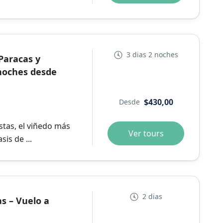
3 dias 2 noches
Paracas y
 noches desde
$430,00
Desde
estas, el viñedo más
Ver tours
is de ...
2 dias
as – Vuelo a