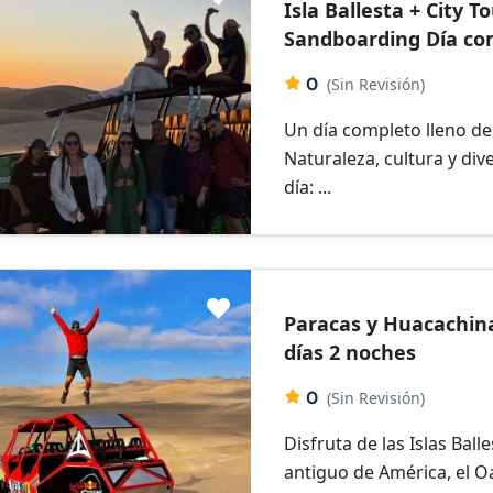
Isla Ballesta + City T
Sandboarding Día co
0
(Sin Revisión)
Un día completo lleno d
Naturaleza, cultura y div
día: ...
Paracas y Huacachin
días 2 noches
0
(Sin Revisión)
Disfruta de las Islas Ball
antiguo de América, el Oas