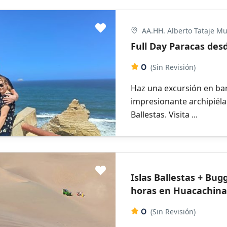
AA.HH. Alberto Tataje Mu
Full Day Paracas des
0
(Sin Revisión)
Haz una excursión en bar
impresionante archipiélag
Ballestas. Visita ...
Islas Ballestas + Bug
horas en Huacachin
0
(Sin Revisión)