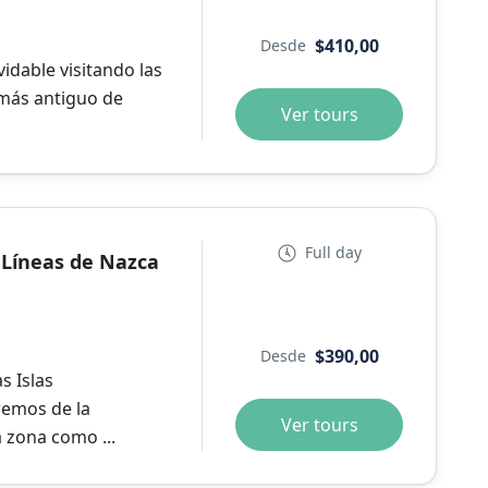
$410,00
Desde
vidable visitando las
o más antiguo de
Ver tours
Full day
– Líneas de Nazca
$390,00
Desde
s Islas
remos de la
Ver tours
a zona como ...