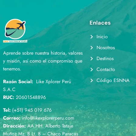
Enlaces
Inicio
Nosotros
Aprende sobre nuestra historia, valores
Destinos
y misión, así como el compromiso que
tenemos.
Contacto
Código ESNNA
Razón Social:
Like Xplorer Perú
S.A.C
RUC:
20601548896
Tel:
(+51) 945 019 676
Correo:
info@likexplorerperu.com
Dirección:
AA.HH. Alberto Tataje
Muñoz Mz. B Lt. 8 – Chaco Paracas