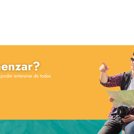
menzar?
 poder enterarse de todas