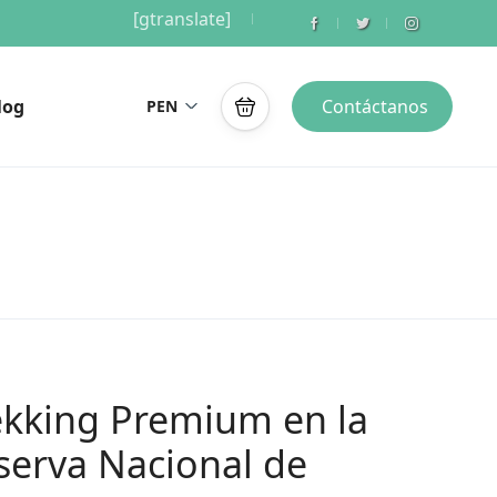
[gtranslate]
log
Contáctanos
PEN
ekking Premium en la
serva Nacional de