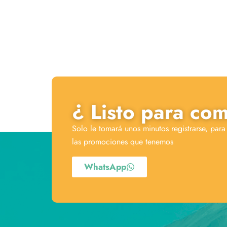
¿ Listo para co
Solo le tomará unos minutos registrarse, para
las promociones que tenemos
WhatsApp