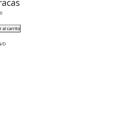
racas
00
 al carrito
N/D