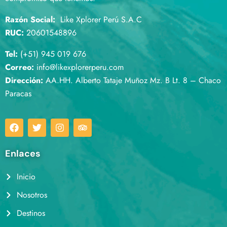
Razón Social:
Like Xplorer Perú S.A.C
RUC:
20601548896
Tel:
(+51) 945 019 676
Correo:
info@likexplorerperu.com
Dirección:
AA.HH. Alberto Tataje Muñoz Mz. B Lt. 8 – Chaco
Paracas
Enlaces
Inicio
Nosotros
Destinos