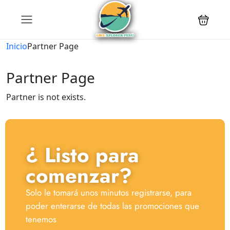
Inicio
Partner Page
Partner Page
Partner is not exists.
¿ Listo para
comenzar?
Solo le tomará unos minutos registrarse, para
poder enterarse de todas las promociones que
tenemos